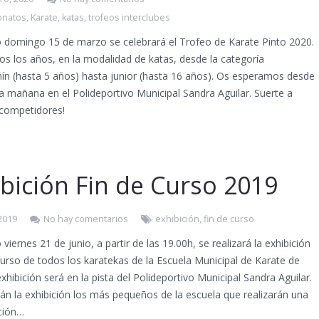
natos
,
Karate
,
katas
,
trofeos interclubes
o domingo 15 de marzo se celebrará el Trofeo de Karate Pinto 2020.
s los años, en la modalidad de katas, desde la categoría
ín (hasta 5 años) hasta junior (hasta 16 años). Os esperamos desde
la mañana en el Polideportivo Municipal Sandra Aguilar. Suerte a
 competidores!
bición Fin de Curso 2019
 2019
No hay comentarios
exhibición
,
fin de curso
 viernes 21 de junio, a partir de las 19.00h, se realizará la exhibición
curso de todos los karatekas de la Escuela Municipal de Karate de
exhibición será en la pista del Polideportivo Municipal Sandra Aguilar.
n la exhibición los más pequeños de la escuela que realizarán una
ción…