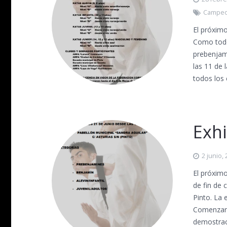
Campeo
El próxim
Como todo
prebenjam
las 11 de 
todos los
Exhi
2 junio,
El próximo
de fin de 
Pinto. La 
Comenzará
demostra