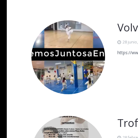
Vol
28 junio
https://w
Tro
28 febre