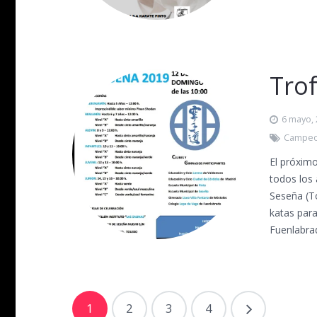
Tro
6 mayo,
Campeo
El próximo
todos los
Seseña (To
katas par
Fuenlabra
1
2
3
4