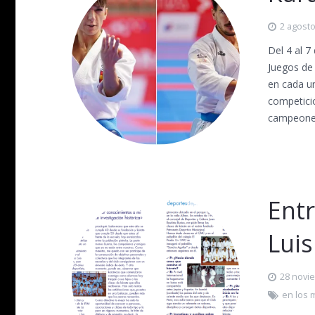
2 agosto
Del 4 al 7
Juegos de
en cada un
competici
campeone
Entr
Lui
28 novi
en los 