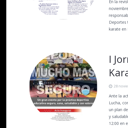
En la revi
noviembre,
responsabl
Deportes 
karate en 
I Jo
Kar
28 novi
Ante la ac
Lucha, co
un plan de
y saludabl
12:00 en 