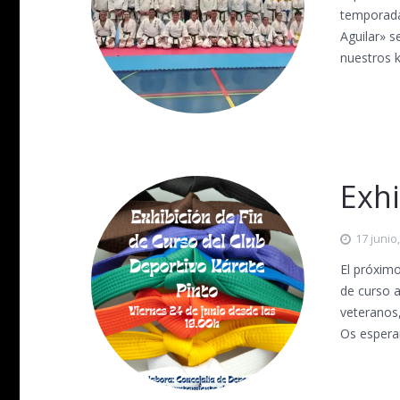
temporada 
Aguilar» s
nuestros k
Exhi
17 junio
El próximo
de curso a
veteranos,
Os esper