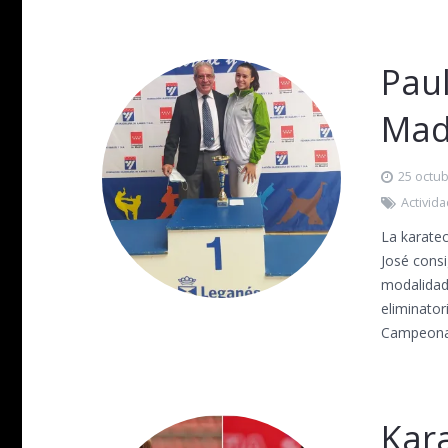
Pau
Mad
25 octub
Activid
La karatec
José cons
modalidad
eliminator
Campeona 
Kar