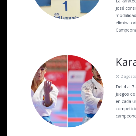
La karatec
José cons
modalidad
eliminator
Campeona 
Kar
2 agosto
Del 4 al 7
Juegos de
en cada un
competici
campeone