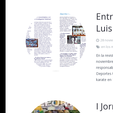
Entr
Lui
28 novi
en los 
En la revi
noviembre,
responsabl
Deportes 
karate en 
I Jo