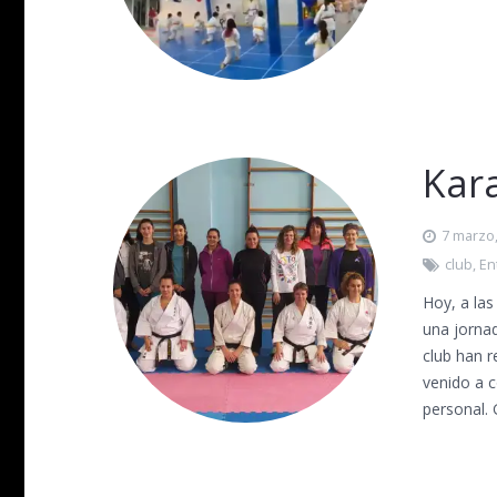
Kara
7 marzo
club
,
En
Hoy, a las
una jornad
club han 
venido a c
personal.