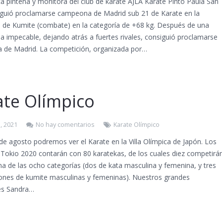
a pinteña y monitora del club de karate AJLA Karate Pinto Paula San
iguió proclamarse campeona de Madrid sub 21 de Karate en la
 de Kumite (combate) en la categoría de +68 kg. Después de una
ia impecable, dejando atrás a fuertes rivales, consiguió proclamarse
de Madrid. La competición, organizada por…
ate Olímpico
, 2021
No hay comentarios
Karate Olímpico
 de agosto podremos ver el Karate en la Villa Olímpica de Japón. Los
 Tokio 2020 contarán con 80 karatekas, de los cuales diez competirá
a de las ocho categorías (dos de kata masculina y femenina, y tres
ones de kumite masculinas y femeninas). Nuestros grandes
s Sandra…