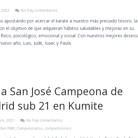
, 2022
No hay comentarios
s apostando por acercar el karate a nuestro más preciado tesoro, la
con el objetivo de que adquieran hábitos saludables y mejoras en su
 físico, psicológico, emocional y social. Con nuestros mejores deseo
nuevo año, Luis, Judit, Isaac y Paula
la San José Campeona de
rid sub 21 en Kumite
re, 2021
No hay comentarios
ades FMK
,
Campeonatos
,
competiciones