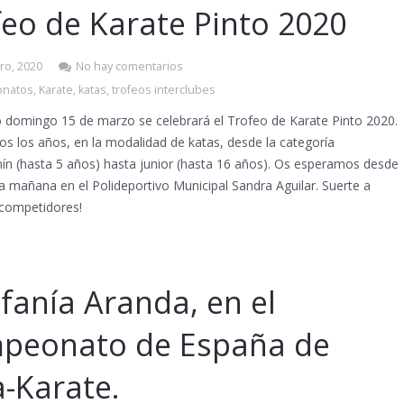
feo de Karate Pinto 2020
ro, 2020
No hay comentarios
natos
,
Karate
,
katas
,
trofeos interclubes
o domingo 15 de marzo se celebrará el Trofeo de Karate Pinto 2020.
s los años, en la modalidad de katas, desde la categoría
ín (hasta 5 años) hasta junior (hasta 16 años). Os esperamos desde
la mañana en el Polideportivo Municipal Sandra Aguilar. Suerte a
 competidores!
fanía Aranda, en el
peonato de España de
-Karate.