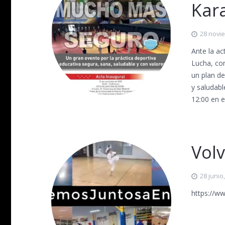
Kar
28 novi
Ante la ac
Lucha, co
un plan de
y saludabl
12:00 en 
Vol
28 junio
https://w