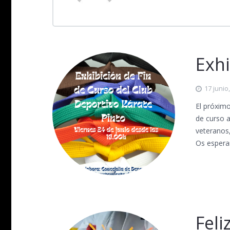
Exhi
17 junio
El próximo
de curso a
veteranos,
Os esper
Feli