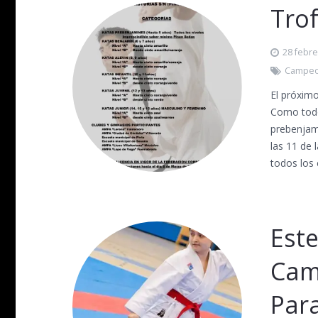
Tro
28 febre
Campeo
El próxim
Como todo
prebenjam
las 11 de 
todos los
Este
Cam
Para