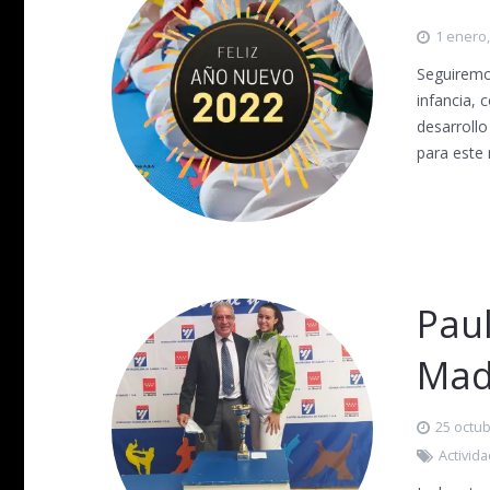
1 enero
Seguiremo
infancia, 
desarrollo
para este 
Pau
Mad
25 octub
Activid