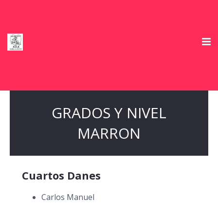
Inicio
Club Deportivo
GRADOS Y NIVEL
Horarios
MARRON
Información e Inscripciones temporada 2026/27
Tienda
Cuartos Danes
Ofertas Colaboradores
Carlos Manuel