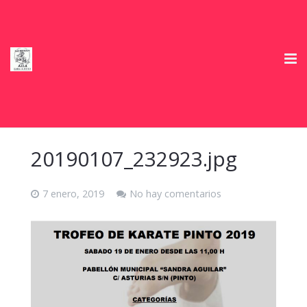
Inicio
Club Deportivo
20190107_232923.jpg
Horarios
7 enero, 2019
No hay comentarios
Información e Inscripciones temporada 2026/27
Tienda
Ofertas Colaboradores