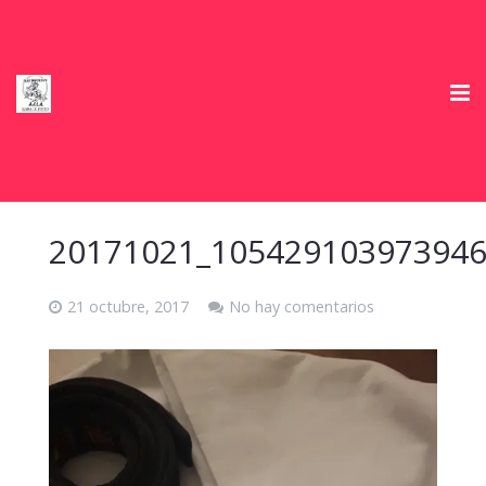
Inicio
Club Deportivo
20171021_10542910397394
Horarios
21 octubre, 2017
No hay comentarios
Información e Inscripciones temporada 2026/27
Tienda
Ofertas Colaboradores